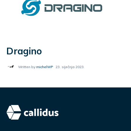
Dragino
Written by
michelWP
23. siječnja 2023.