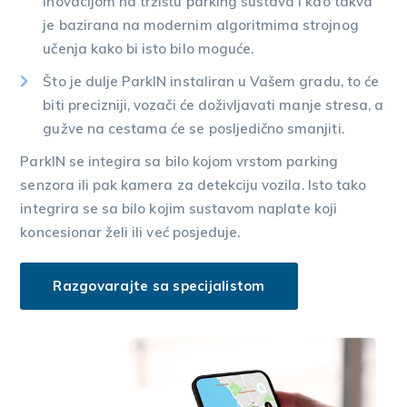
inovacijom na tržištu parking sustava i kao takva
je bazirana na modernim algoritmima strojnog
učenja kako bi isto bilo moguće.
Što je dulje ParkIN instaliran u Vašem gradu, to će
biti precizniji, vozači će doživljavati manje stresa, a
gužve na cestama će se posljedično smanjiti.
ParkIN se integira sa bilo kojom vrstom parking
senzora ili pak kamera za detekciju vozila. Isto tako
integrira se sa bilo kojim sustavom naplate koji
koncesionar želi ili već posjeduje.
Razgovarajte sa specijalistom